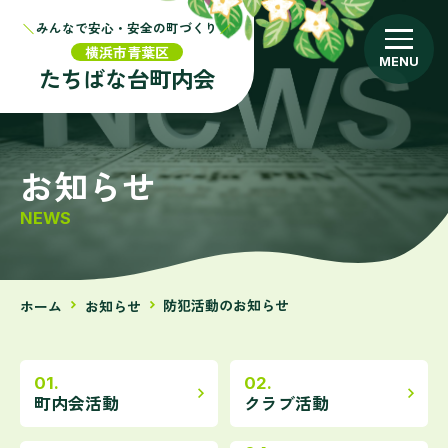
みんなで
安心・安全の町づくり
こども会
arrow_forward
横浜市青葉区
たちばな台
町内会
防災
arrow_forward
お知らせ
たちばな台の今昔
arrow_forward
NEWS
お知らせ
arrow_forward
防犯活動のお知らせ
ホーム
お知らせ
navigate_next
navigate_next
町内会活動
クラブ活動