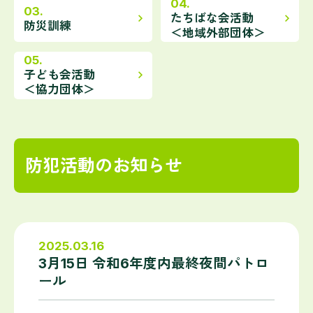
navigate_next
navigate_next
たちばな会活動
防災訓練
＜地域外部団体＞
navigate_next
子ども会活動
＜協力団体＞
防犯活動のお知らせ
2025.03.16
3月15日 令和6年度内最終夜間パトロ
ール