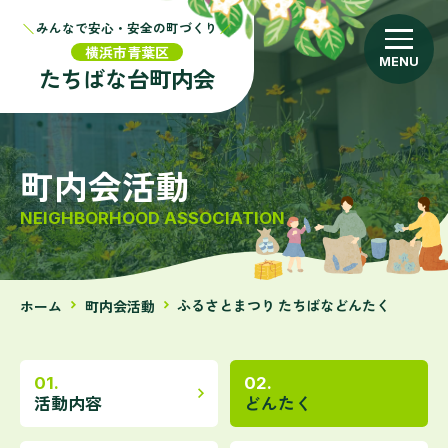
みんなで
安心・安全の町づくり
こども会
arrow_forward
横浜市青葉区
たちばな台
町内会
防災
arrow_forward
町内会活動
たちばな台の今昔
arrow_forward
NEIGHBORHOOD ASSOCIATION
お知らせ
arrow_forward
ふるさとまつり たちばなどんたく
ホーム
町内会活動
navigate_next
活動内容
どんたく