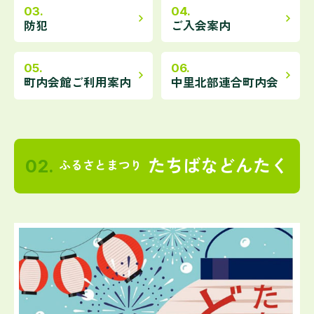
navigate_next
navigate_next
防犯
ご入会案内
navigate_next
navigate_next
町内会館ご利用案内
中里北部連合町内会
02.
たちばなどんたく
ふるさとまつり